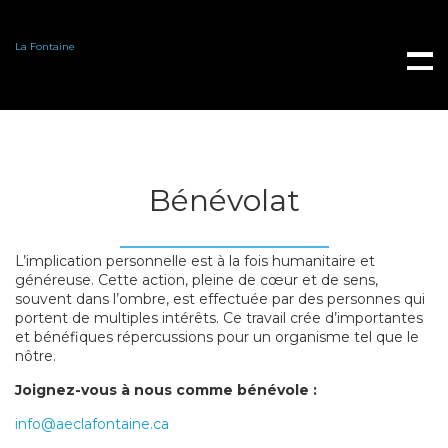
La Fontaine
ACCUEIL
À PROPOS DE NOUS
N
Bénévolat
L’implication personnelle est à la fois humanitaire et
généreuse. Cette action, pleine de cœur et de sens,
souvent dans l’ombre, est effectuée par des personnes qui
portent de multiples intérêts. Ce travail crée d’importantes
et bénéfiques répercussions pour un organisme tel que le
nôtre.
Joignez-vous à nous comme bénévole :
info@aeclafontaine.ca